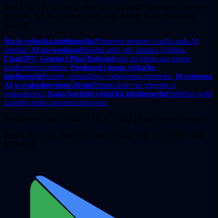
Ako želite više od brzog odgovora, ovi vodiči razdvajaju osnovne
pojmove, rad na srpskom, izbor alata, koristi, rizike i konkretne
primene.
Šta je veštačka inteligencija?
Osnovni pojmovi i način rada AI
sistema.
AI na srpskom
Prirodni upiti, stil, latinica i ćirilica.
ChatGPT, Gemini i Pitaj Robota
Kako da birate alat prema
konkretnom zadatku.
Prednosti i mane veštačke
inteligencije
Koristi, ograničenja i odgovorna upotreba.
10 primena
AI u svakodnevnom životu
Primeri koje već srećemo u
svakodnevici.
Kako koristiti veštačku inteligenciju
Praktičan vodič
za bolje upite i proveru odgovora.
Pitaj Robota pruža Srđan Jo PR IT usluge Digital Eterna Subotica.
Petra Lekovića 3, 24000 Subotica, Srbija · PIB 114148399 · MB
67356926