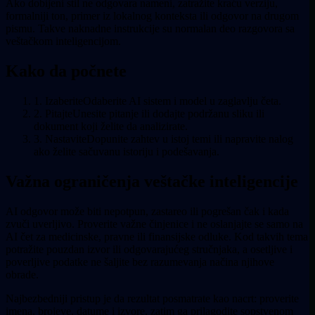
Ako dobijeni stil ne odgovara nameni, zatražite kraću verziju,
formalniji ton, primer iz lokalnog konteksta ili odgovor na drugom
pismu. Takve naknadne instrukcije su normalan deo razgovora sa
veštačkom inteligencijom.
Kako da počnete
1. Izaberite
Odaberite AI sistem i model u zaglavlju četa.
2. Pitajte
Unesite pitanje ili dodajte podržanu sliku ili
dokument koji želite da analizirate.
3. Nastavite
Dopunite zahtev u istoj temi ili napravite nalog
ako želite sačuvanu istoriju i podešavanja.
Važna ograničenja veštačke inteligencije
AI odgovor može biti nepotpun, zastareo ili pogrešan čak i kada
zvuči uverljivo. Proverite važne činjenice i ne oslanjajte se samo na
AI čet za medicinske, pravne ili finansijske odluke. Kod takvih tema
potražite pouzdan izvor ili odgovarajućeg stručnjaka, a osetljive i
poverljive podatke ne šaljite bez razumevanja načina njihove
obrade.
Najbezbedniji pristup je da rezultat posmatrate kao nacrt: proverite
imena, brojeve, datume i izvore, zatim ga prilagodite sopstvenom