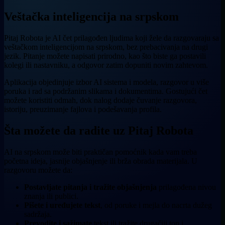
Veštačka inteligencija na srpskom
Pitaj Robota je AI čet prilagođen ljudima koji žele da razgovaraju sa
veštačkom inteligencijom na srpskom, bez prebacivanja na drugi
jezik. Pitanje možete napisati prirodno, kao što biste ga postavili
kolegi ili nastavniku, a odgovor zatim dopuniti novim zahtevom.
Aplikacija objedinjuje izbor AI sistema i modela, razgovor u više
poruka i rad sa podržanim slikama i dokumentima. Gostujući čet
možete koristiti odmah, dok nalog dodaje čuvanje razgovora,
istoriju, preuzimanje fajlova i podešavanja profila.
Šta možete da radite uz Pitaj Robota
AI na srpskom može biti praktičan pomoćnik kada vam treba
početna ideja, jasnije objašnjenje ili brža obrada materijala. U
razgovoru možete da:
Postavljate pitanja i tražite objašnjenja
prilagođena nivou
znanja ili publici.
Pišete i uređujete tekst
, od poruke i mejla do nacrta dužeg
sadržaja.
Prevodite i sažimate
tekst ili tražite drugačiji ton i