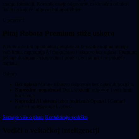
znanju i situaciji. Korisnik ostaje odgovoran za konačnu odluku i
način na koji će odgovor biti upotrebljen.
U pripremi
Pitaj Robota Premium stiže uskoro
Premium će biti opcionalna pretplata za korisnike kojima trebaju
veći limiti, naprednije AI mogućnosti i iskustvo bez oglasa. Premium
još nije dostupan za kupovinu i poseta ovoj stranici ne pokreće
naplatu.
Uskoro
Bez oglasa
Mirnije iskustvo razgovora bez oglasnih pozicija.
Napredne mogućnosti
Duži, složeniji odgovori i veći limiti
korišćenja.
Napredni AI sistemi
Izbor podržanih OpenAI i Gemini
opcija i podešavanja kvaliteta.
Saznajte više o planu
Kontaktirajte podršku
Vodiči o veštačkoj inteligenciji