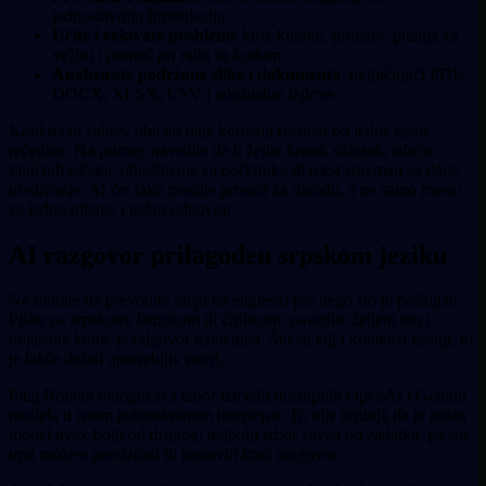
jednostavniju formulaciju.
Učite i rešavate probleme
kroz korake, primere, pitanja za
vežbu i pomoć pri radu sa kodom.
Analizirate podržane slike i dokumenta
, uključujući PDF,
DOCX, XLSX, CSV i tekstualne fajlove.
Konkretan zahtev obično daje korisniji rezultat od jedne opšte
rečenice. Na primer, navedite da li želite kratak sažetak, tabelu
ključnih tačaka, objašnjenje za početnika ili tekst spreman za dalje
uređivanje. AI čet tako postaje prostor za doradu, a ne samo mesto
za jedno pitanje i jedan odgovor.
AI razgovor prilagođen srpskom jeziku
Ne morate da prevodite ideju na engleski pre nego što je pošaljete.
Pišite na srpskom, latinicom ili ćirilicom, navedite željeni ton i
objasnite kome je odgovor namenjen. Što su cilj i kontekst jasniji, to
je lakše dobiti upotrebljiv nacrt.
Pitaj Robota omogućava izbor između dostupnih OpenAI i Gemini
modela u istom jednostavnom interfejsu. To nije tvrdnja da je jedan
model uvek bolji od drugog: najbolji izbor zavisi od zadatka, pa isti
upit možete precizirati ili nastaviti kroz razgovor.